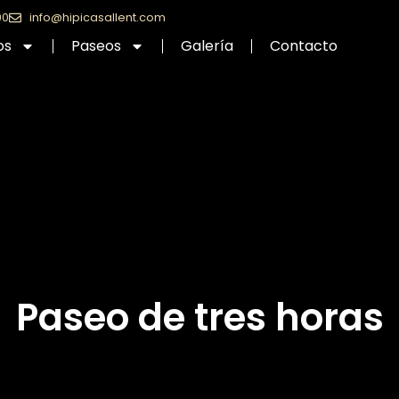
90
info@hipicasallent.com
os
Paseos
Galería
Contacto
Paseo de tres horas