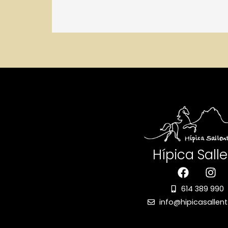
Hípica Sall
614 389 990
info@hipicasallen