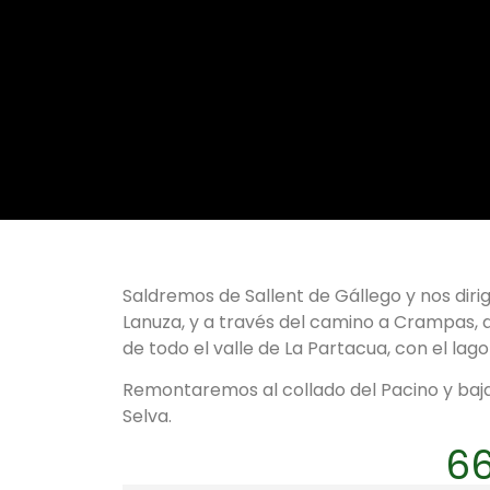
Saldremos de Sallent de Gállego y nos diri
Lanuza, y a través del camino a Crampas, d
de todo el valle de La Partacua, con el lago
Remontaremos al collado del Pacino y baj
Selva.
66