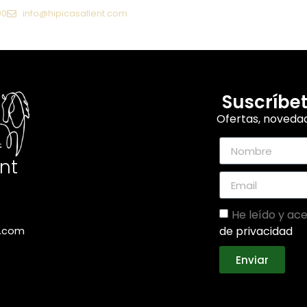
90
info@hipicasallent.com
os
Paseos
Galería
Contacto
Suscríbet
Ofertas, novedad
ent
He leído y ac
de privacidad
t.com
Enviar